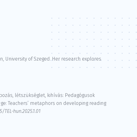
on, University of Szeged. Her research explores
). Alapozás, létszükséglet, kihívás: Pedagógusok
enge: Teachers’ metaphors on developing reading
205/TEL-hun.2025.1.01