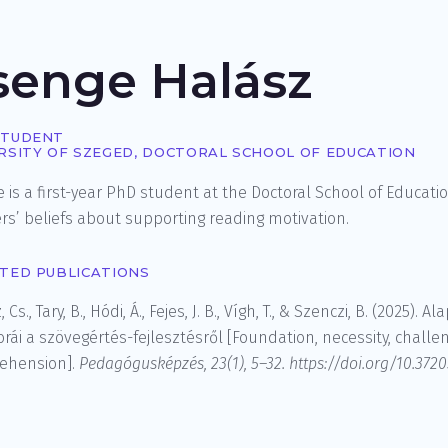
senge Halász
STUDENT
RSITY OF SZEGED, DOCTORAL SCHOOL OF EDUCATION
 is a first-year PhD student at the Doctoral School of Educati
rs’ beliefs about supporting reading motivation.
TED PUBLICATIONS
 Cs., Tary, B., Hódi, Á., Fejes, J. B., Vígh, T., & Szenczi, B. (2025
rái a szövegértés-fejlesztésről [
Foundation, necessity, chall
ehension].
Pedagógusképzé
s, 23(1), 5–32. https://doi.org/10.37