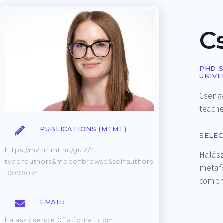
C
PHD 
UNIVE
Csenge
teache
PUBLICATIONS (MTMT):
SELEC
https://m2.mtmt.hu/gui2/?
Halász,
type=authors&mode=browse&sel=authors
metafo
10098074
compr
EMAIL:
halasz.csenge10f[at]gmail.com