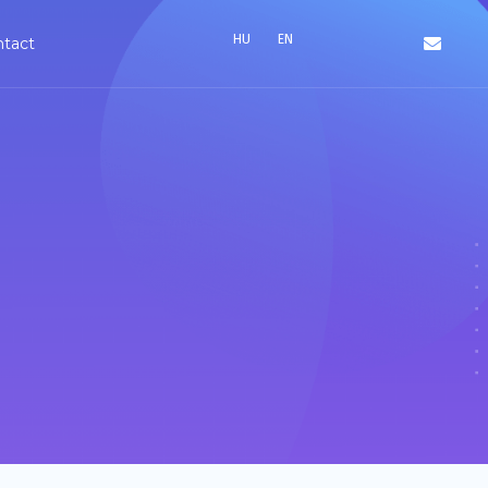
HU
EN
ntact